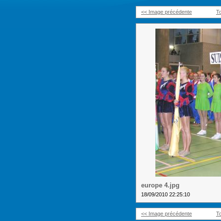
<< Image précédente
T
europe 4.jpg
18/09/2010 22:25:10
<< Image précédente
T