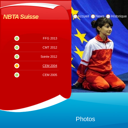
NBTA Suisse
Accueil
News
Historique
FFG 2013
CMT 2012
Soirée 2012
CEM 2004
CEM 2005
Photos