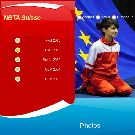
NBTA Suisse
Accueil
News
Historique
FFG 2013
CMT 2012
Soirée 2012
CEM 2004
CEM 2005
Photos