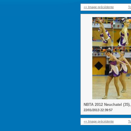
<< Image précédente
T
NBTA 2012 Neuchatel (35).
22/01/2013 22:39:57
<< Image précédente
T