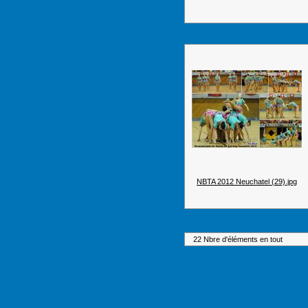
NBTA 2012 Neuchatel (29).jpg
22 Nbre d'éléments en tout